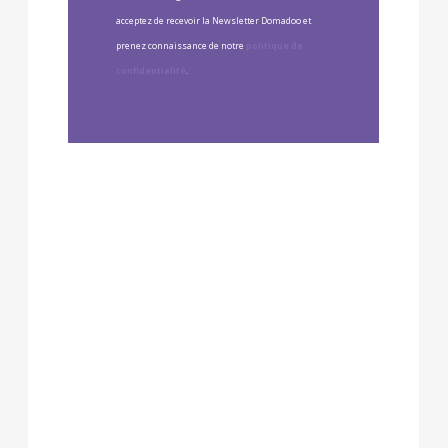
acceptez de recevoir la Newsletter Domadoo et
prenez connaissance de notre
politique de
confidentialité
.