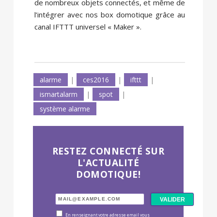
de nombreux objets connectés, et même de
l’intégrer avec nos box domotique grâce au
canal IFTTT universel « Maker ».
alarme
|
ces2016
|
ifttt
|
ismartalarm
|
spot
|
système alarme
RESTEZ CONNECTÉ SUR
L'ACTUALITÉ
DOMOTIQUE!
En renseignant votre adresse email vous