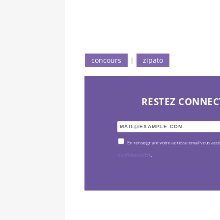
concours
|
zipato
RESTEZ CONNEC
En renseignant votre adresse email vous acc
confidentialité
.