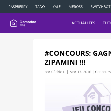
RASPBERRY
TADO
YALE
MEROSS
SWITCHBOT
ACTUALITÉS
TUT
#CONCOURS: GAG
ZIPAMINI !!!
par
Cédric L.
|
Mar 17, 2016
|
Concours