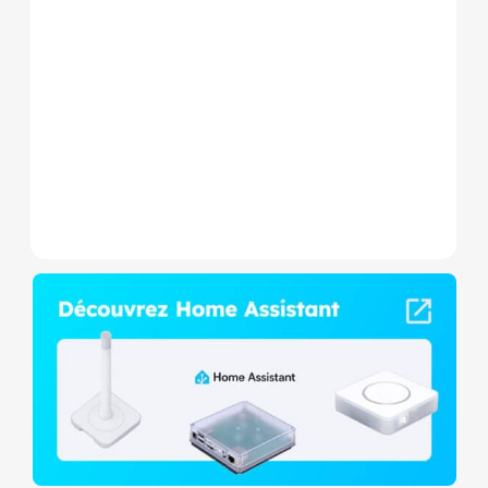
Le Shelly Wave 1 PM Mini LR
est un micromodule Z-
Wave+ à mesure de
consommation et contact
sec,...