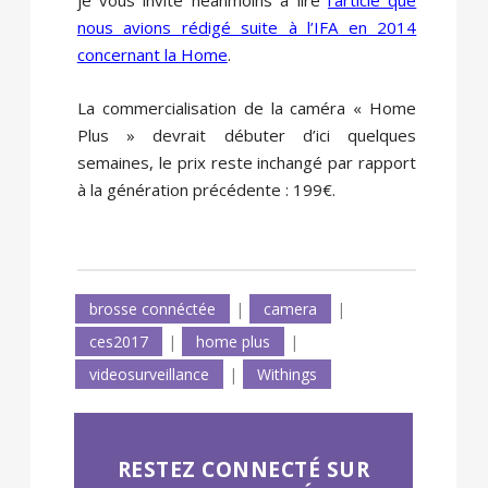
je vous invite néanmoins à lire
l’article que
nous avions rédigé suite à l’IFA en 2014
concernant la Home
.
La commercialisation de la caméra « Home
Plus » devrait débuter d’ici quelques
semaines, le prix reste inchangé par rapport
à la génération précédente : 199€.
brosse connéctée
|
camera
|
ces2017
|
home plus
|
videosurveillance
|
Withings
RESTEZ CONNECTÉ SUR