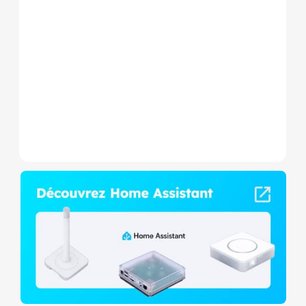
Le Shelly Wave 1 PM Mini LR
est un micromodule Z-
Wave+ à mesure de
consommation et contact
sec,...