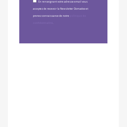
En renseignant votre adresse email vous
acceptez de recevoir la Newsletter Domadoo et
prenez connaissance de notre
politique de
confidentialité
.