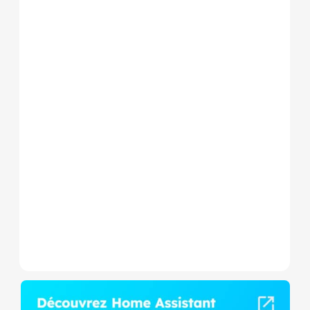
Le Shelly Wave 1 PM Mini LR
est un micromodule Z-
Wave+ à mesure de
consommation et contact
sec,...