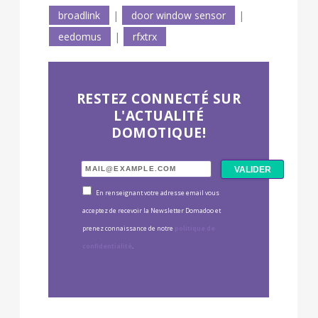
broadlink
|
door window sensor
|
eedomus
|
rfxtrx
RESTEZ CONNECTÉ SUR
L'ACTUALITÉ
DOMOTIQUE!
En renseignant votre adresse email vous
acceptez de recevoir la Newsletter Domadoo et
prenez connaissance de notre
politique de
confidentialité
.