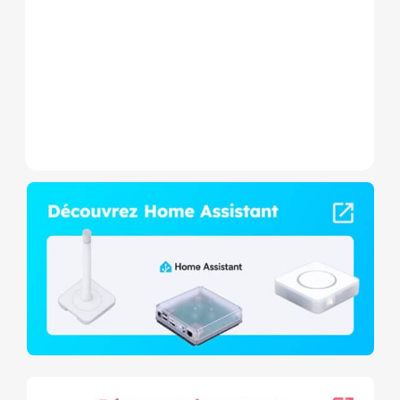
Wave+ à mesure de
consommation et contact
sec,...