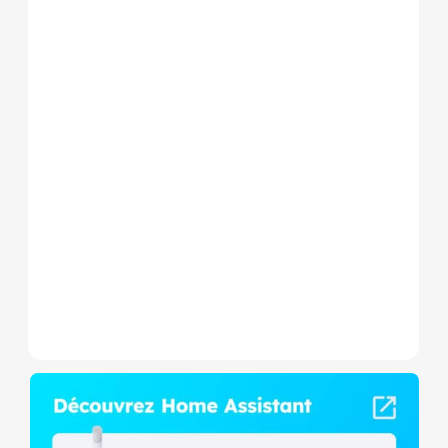
Le Shelly Wave 1 PM Mini LR
est un micromodule Z-
Wave+ à mesure de
consommation et contact
sec,...