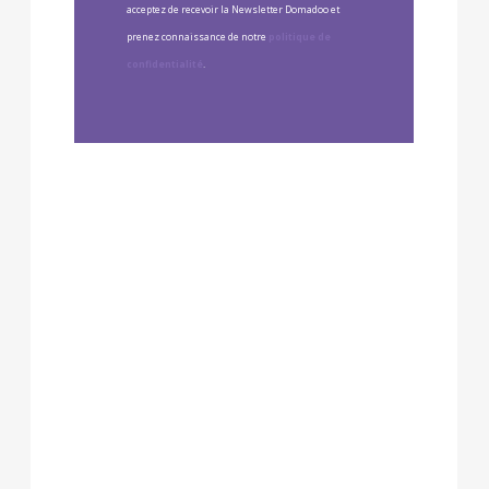
acceptez de recevoir la Newsletter Domadoo et
prenez connaissance de notre
politique de
confidentialité
.