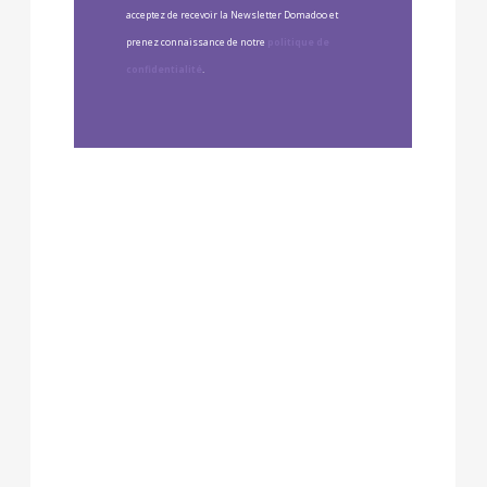
acceptez de recevoir la Newsletter Domadoo et
prenez connaissance de notre
politique de
confidentialité
.