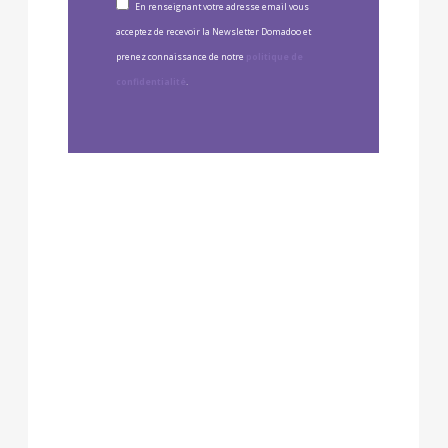
En renseignant votre adresse email vous
acceptez de recevoir la Newsletter Domadoo et
prenez connaissance de notre
politique de
confidentialité
.