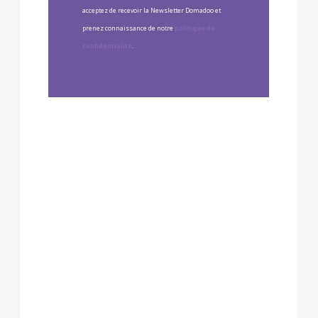
acceptez de recevoir la Newsletter Domadoo et
prenez connaissance de notre
politique de
confidentialité
.