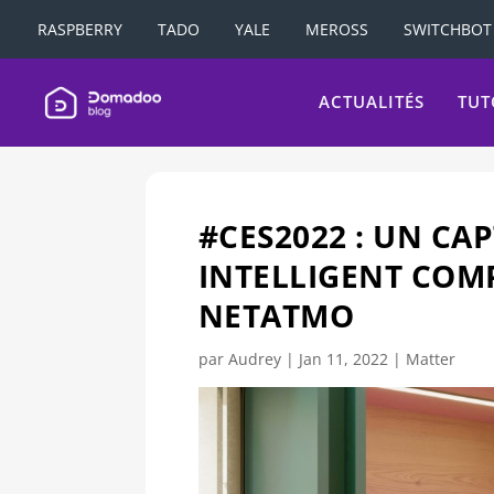
RASPBERRY
TADO
YALE
MEROSS
SWITCHBOT
ACTUALITÉS
TUT
#CES2022 : UN CA
INTELLIGENT COM
NETATMO
par
Audrey
|
Jan 11, 2022
|
Matter