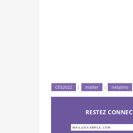
CES2022
|
matter
|
netatmo
RESTEZ CONNEC