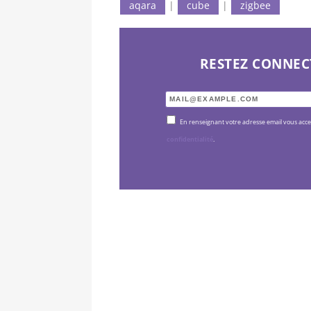
aqara
|
cube
|
zigbee
RESTEZ CONNEC
En renseignant votre adresse email vous acc
confidentialité
.