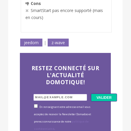
Cons
SmartStart pas encore supporté (mais
en cours)
jeedom
|
z-wave
RESTEZ CONNECTÉ SUR
L'ACTUALITÉ
DOMOTIQUE!
En renseignant votre adresse email vous
acceptez de recevoir la Newsletter Domadoo et
prenez connaissance de notre
politique de
confidentialité
.