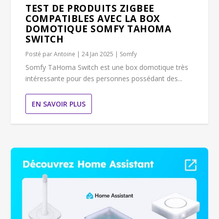
TEST DE PRODUITS ZIGBEE
COMPATIBLES AVEC LA BOX
DOMOTIQUE SOMFY TAHOMA
SWITCH
Posté par
Antoine
|
24 Jan 2025
|
Somfy
Somfy TaHoma Switch est une box domotique très
intéressante pour des personnes possédant des...
EN SAVOIR PLUS