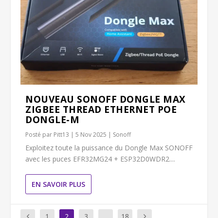
NOUVEAU SONOFF DONGLE MAX
ZIGBEE THREAD ETHERNET POE
DONGLE-M
Posté par
Pitt13
|
5 Nov 2025
|
Sonoff
Exploitez toute la puissance du Dongle Max SONOFF
avec les puces EFR32MG24 + ESP32D0WDR2....
EN SAVOIR PLUS
1
2
3
…
18