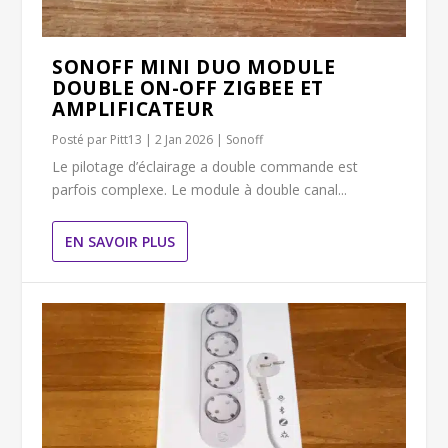
SONOFF MINI DUO MODULE
DOUBLE ON-OFF ZIGBEE ET
AMPLIFICATEUR
Posté par
Pitt13
|
2 Jan 2026
|
Sonoff
Le pilotage d’éclairage a double commande est
parfois complexe. Le module à double canal...
EN SAVOIR PLUS