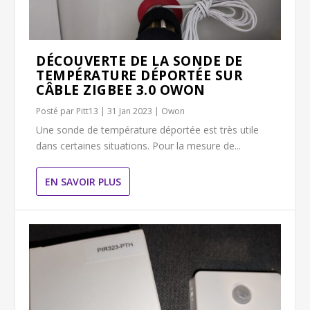
DÉCOUVERTE DE LA SONDE DE
TEMPÉRATURE DÉPORTÉE SUR
CÂBLE ZIGBEE 3.0 OWON
Posté par
Pitt13
|
31 Jan 2023
|
Owon
Une sonde de température déportée est très utile
dans certaines situations. Pour la mesure de...
EN SAVOIR PLUS