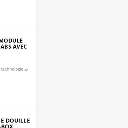
OMODULE
LABS AVEC
 technologie Z-
E DOUILLE
PABOX