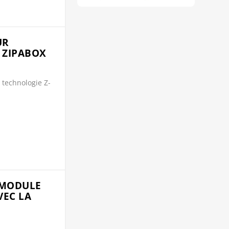
UR
 ZIPABOX
 technologie Z-
OMODULE
VEC LA