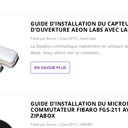
GUIDE D’INSTALLATION DU CAPTE
D’OUVERTURE AEON LABS AVEC LA
Posté par
Bruno
|
6 Jan 2014
|
Aeon labs
La Zipabox communique nativement en utilisant la
Wave. Nous allons voir ici comment...
EN SAVOIR PLUS
GUIDE D’INSTALLATION DU MICR
COMMUTATEUR FIBARO FGS-211 A
ZIPABOX
Posté par
Bruno
|
2 Jan 2014
|
FIBARO