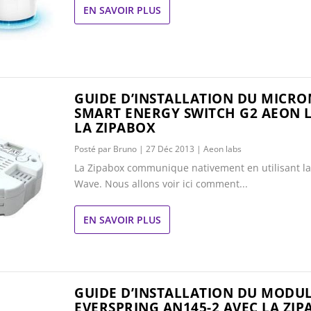
EN SAVOIR PLUS
GUIDE D’INSTALLATION DU MICR
SMART ENERGY SWITCH G2 AEON 
LA ZIPABOX
Posté par
Bruno
|
27 Déc 2013
|
Aeon labs
La Zipabox communique nativement en utilisant la
Wave. Nous allons voir ici comment...
EN SAVOIR PLUS
GUIDE D’INSTALLATION DU MODUL
EVERSPRING AN145-2 AVEC LA ZI