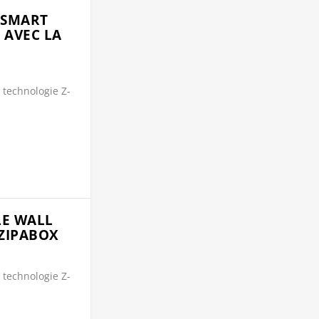
 SMART
 AVEC LA
 technologie Z-
LE WALL
 ZIPABOX
 technologie Z-