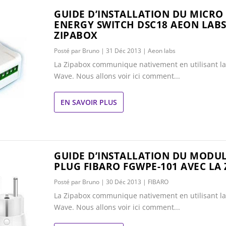
GUIDE D’INSTALLATION DU MICRO
ENERGY SWITCH DSC18 AEON LABS
ZIPABOX
Posté par
Bruno
|
31 Déc 2013
|
Aeon labs
La Zipabox communique nativement en utilisant la
Wave. Nous allons voir ici comment...
EN SAVOIR PLUS
GUIDE D’INSTALLATION DU MODU
PLUG FIBARO FGWPE-101 AVEC LA
Posté par
Bruno
|
30 Déc 2013
|
FIBARO
La Zipabox communique nativement en utilisant la
Wave. Nous allons voir ici comment...