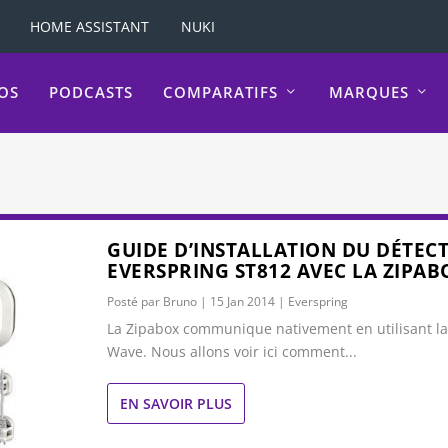
HOME ASSISTANT
NUKI
OS
PODCASTS
COMPARATIFS
MARQUES
GUIDE D’INSTALLATION DU DÉTEC
EVERSPRING ST812 AVEC LA ZIPAB
Posté par
Bruno
|
15 Jan 2014
|
Everspring
La Zipabox communique nativement en utilisant la
Wave. Nous allons voir ici comment...
EN SAVOIR PLUS