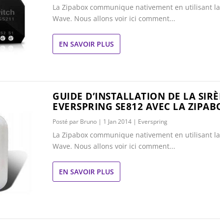
La Zipabox communique nativement en utilisant la
Wave. Nous allons voir ici comment...
EN SAVOIR PLUS
GUIDE D’INSTALLATION DE LA SIR
EVERSPRING SE812 AVEC LA ZIPAB
Posté par
Bruno
|
1 Jan 2014
|
Everspring
La Zipabox communique nativement en utilisant la
Wave. Nous allons voir ici comment...
EN SAVOIR PLUS