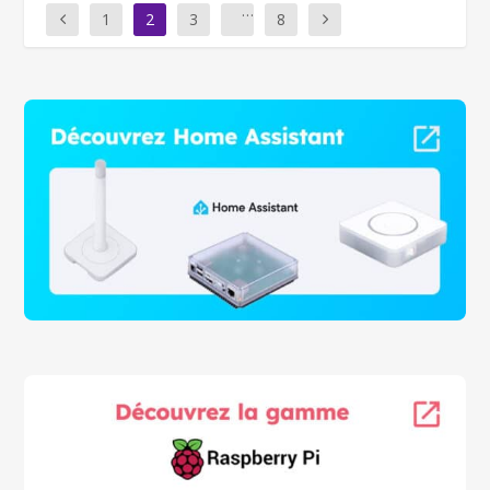
…
1
2
3
8