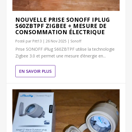
NOUVELLE PRISE SONOFF IPLUG
S60ZBTPF ZIGBEE + MESURE DE
CONSOMMATION ÉLECTRIQUE
Posté par
Pitt13
|
26 Nov 2025
|
Sonoff
Prise SONOFF iPlug S60ZBTPF utilise la technologie
Zigbee 3.0 et permet une mesure d’énergie en...
EN SAVOIR PLUS