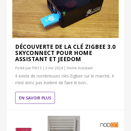
DÉCOUVERTE DE LA CLÉ ZIGBEE 3.0
SKYCONNECT POUR HOME
ASSISTANT ET JEEDOM
Posté par
Pitt13
|
3 Avr 2024
|
Home Assistant
Il existe de nombreuses clés Zigbee sur le marché. Il
n’est donc pas évident de faire le bon...
EN SAVOIR PLUS