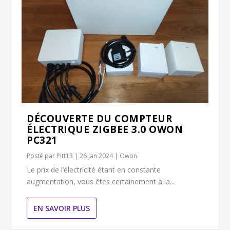
DÉCOUVERTE DU COMPTEUR
ÉLECTRIQUE ZIGBEE 3.0 OWON
PC321
Posté par
Pitt13
|
26 Jan 2024
|
Owon
Le prix de l’électricité étant en constante
augmentation, vous êtes certainement à la...
EN SAVOIR PLUS