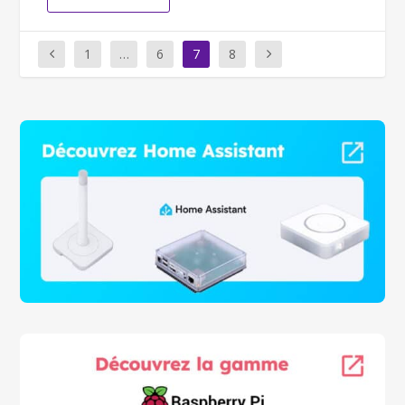
1
…
6
7
8