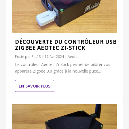
DÉCOUVERTE DU CONTRÔLEUR USB
ZIGBEE AEOTEC ZI-STICK
Posté par
Pitt13
|
17 Avr 2024
|
Aeotec
Le contrôleur Aeotec Zi-Stick permet de piloter vos
appareils Zigbee 3.0 grâce à la nouvelle puce...
EN SAVOIR PLUS