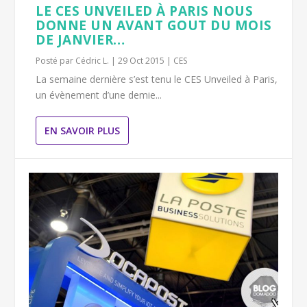
LE CES UNVEILED À PARIS NOUS
DONNE UN AVANT GOUT DU MOIS
DE JANVIER…
Posté par
Cédric L.
|
29 Oct 2015
|
CES
La semaine dernière s’est tenu le CES Unveiled à Paris,
un évènement d’une demie...
EN SAVOIR PLUS