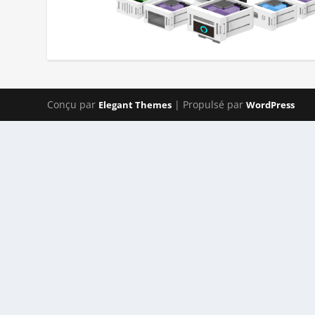
Conçu par
| Propulsé par
Elegant Themes
WordPress