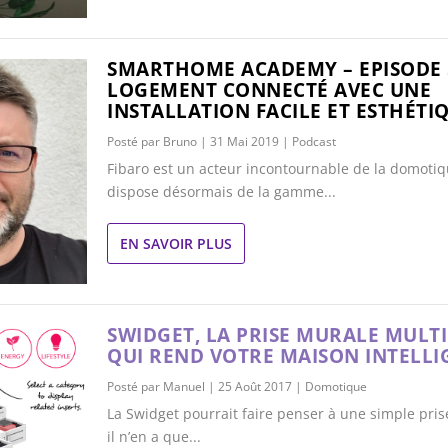
SMARTHOME ACADEMY – EPISODE 5
LOGEMENT CONNECTÉ AVEC UNE
INSTALLATION FACILE ET ESTHÉTI
Posté par
Bruno
|
31 Mai 2019
|
Podcast
Fibaro est un acteur incontournable de la domotiqu
dispose désormais de la gamme...
EN SAVOIR PLUS
SWIDGET, LA PRISE MURALE MULT
QUI REND VOTRE MAISON INTELLI
Posté par
Manuel
|
25 Août 2017
|
Domotique
La Swidget pourrait faire penser à une simple pri
il n’en a que...