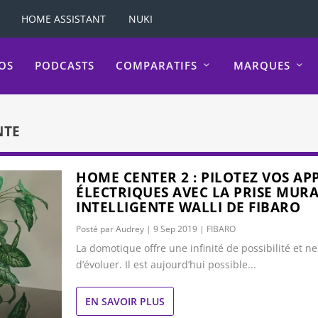
HOME ASSISTANT
NUKI
OS
PODCASTS
COMPARATIFS
MARQUES
NTE
HOME CENTER 2 : PILOTEZ VOS AP
ÉLECTRIQUES AVEC LA PRISE MUR
INTELLIGENTE WALLI DE FIBARO
Posté par
Audrey
|
9 Sep 2019
|
FIBARO
La domotique offre une infinité de possibilité et n
d’évoluer. Il est aujourd’hui possible...
EN SAVOIR PLUS