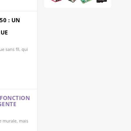
0 : UN
QUE
e sans fil, qui
IFONCTION
GENTE
se murale, mais