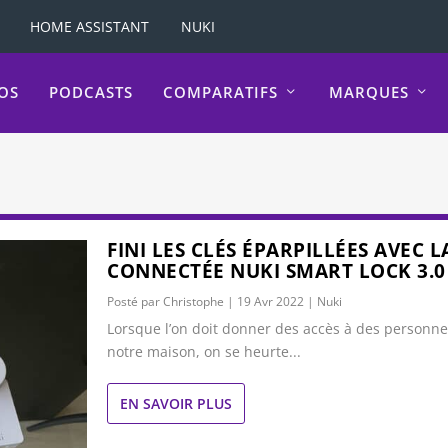
HOME ASSISTANT
NUKI
OS
PODCASTS
COMPARATIFS
MARQUES
FINI LES CLÉS ÉPARPILLÉES AVEC 
CONNECTÉE NUKI SMART LOCK 3.0
Posté par
Christophe
|
19 Avr 2022
|
Nuki
Lorsque l’on doit donner des accès à des personne
notre maison, on se heurte...
EN SAVOIR PLUS