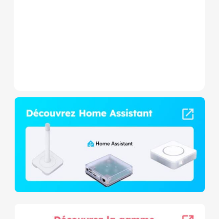
Wave+ à mesure de
consommation et contact
sec,...