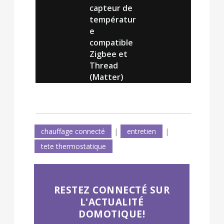
capteur de
températur
e
compatible
Zigbee et
Thread
(Matter)
chauffage connecté
|
entretien
|
tete thermostatique
RESTEZ CONNECTÉ SUR
L'ACTUALITÉ
DOMOTIQUE!