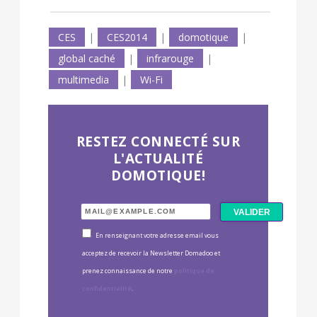
CES
|
CES2014
|
domotique
|
global caché
|
infrarouge
|
multimedia
|
Wi-Fi
RESTEZ CONNECTÉ SUR
L'ACTUALITÉ
DOMOTIQUE!
En renseignant votre adresse email vous
acceptez de recevoir la Newsletter Domadoo et
prenez connaissance de notre
politique de
confidentialité
.