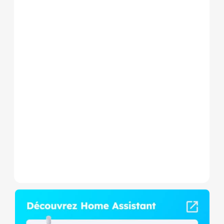
Le Shelly Wave 1 PM Mini LR
est un micromodule Z-
Wave+ à mesure de
consommation et contact
sec,...