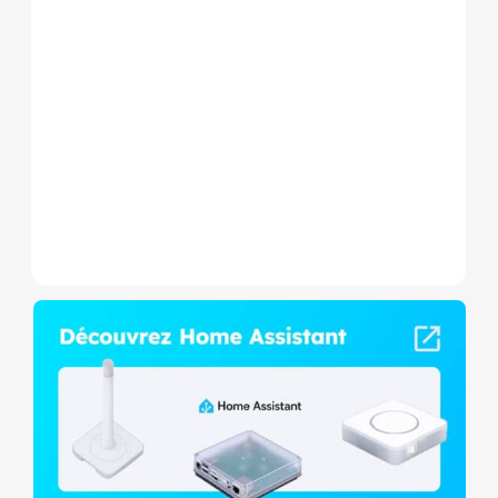
Le Shelly Wave 1 PM Mini LR
est un micromodule Z-
Wave+ à mesure de
consommation et contact
sec,...