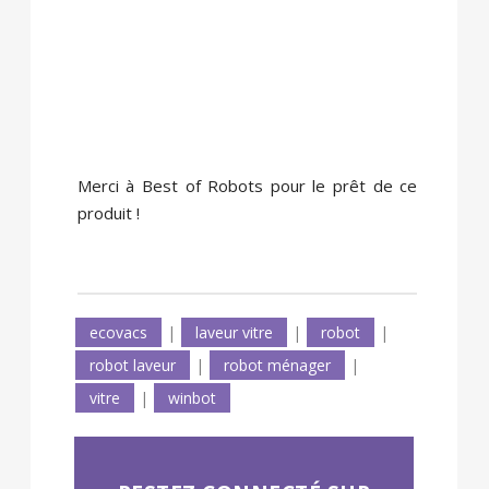
Merci à Best of Robots pour le prêt de ce
produit !
ecovacs
|
laveur vitre
|
robot
|
robot laveur
|
robot ménager
|
vitre
|
winbot