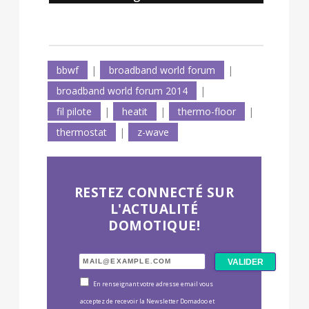
bbwf
|
broadband world forum
|
broadband world forum 2014
|
fil pilote
|
heatit
|
thermo-floor
|
thermostat
|
z-wave
RESTEZ CONNECTÉ SUR
L'ACTUALITÉ
DOMOTIQUE!
En renseignant votre adresse email vous
acceptez de recevoir la Newsletter Domadoo et