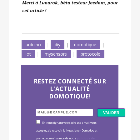
Merci à Lunarok, béta testeur Jeedom, pour
cet article !
arduino
|
diy
|
domotique
|
iot
|
mysensors
|
protocole
RESTEZ CONNECTÉ SUR
L'ACTUALITÉ
DOMOTIQUE!
En renseignant votre adresse email vous
acceptez de recevoir la Newsletter Domadoo et
prenez connaissance de notre
politique de