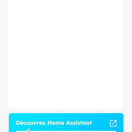
Le Shelly Wave 1 PM Mini LR
est un micromodule Z-
Wave+ à mesure de
consommation et contact
sec,...