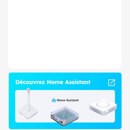
Le Shelly Wave 1 PM Mini LR
est un micromodule Z-
Wave+ à mesure de
consommation et contact
sec,...