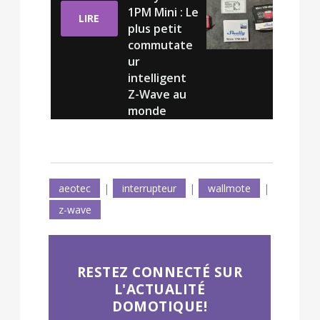
1PM Mini : Le
LIRE
plus petit
commutate
ur
intelligent
Z-Wave au
monde
aeotec
|
interrupteur
|
wallmote
|
z-wave
RESTEZ CONNECTÉ SUR
L'ACTUALITÉ
DOMOTIQUE!