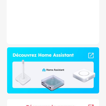
Wave+ à mesure de
consommation et contact
sec,...