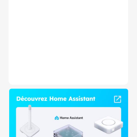
Le Shelly Wave 1 PM Mini LR
est un micromodule Z-
Wave+ à mesure de
consommation et contact
sec,...