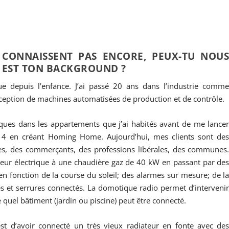
 CONNAISSENT PAS ENCORE, PEUX-TU NOU
L EST TON BACKGROUND ?
e depuis l’enfance. J’ai passé 20 ans dans l’industrie comm
ception de machines automatisées de production et de contrôle.
tiques dans les appartements que j’ai habités avant de me lance
4 en créant Homing Home. Aujourd’hui, mes clients sont de
elles, des commerçants, des professions libérales, des communes
ateur électrique à une chaudière gaz de 40 kW en passant par de
n fonction de la course du soleil; des alarmes sur mesure; de l
s et serrures connectés. La domotique radio permet d’interveni
 quel bâtiment (jardin ou piscine) peut être connecté.
st d’avoir connecté un très vieux radiateur en fonte avec de