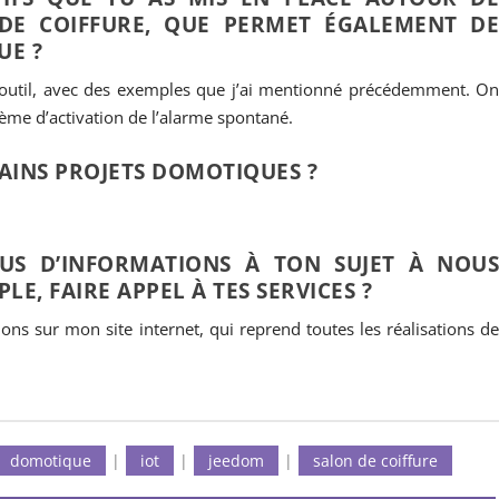
DE COIFFURE, QUE PERMET ÉGALEMENT D
UE ?
 outil, avec des exemples que j’ai mentionné précédemment. O
ème d’activation de l’alarme spontané.
HAINS PROJETS DOMOTIQUES ?
PLUS D’INFORMATIONS À TON SUJET À NOU
E, FAIRE APPEL À TES SERVICES ?
ns sur mon site internet, qui reprend toutes les réalisations d
domotique
|
iot
|
jeedom
|
salon de coiffure