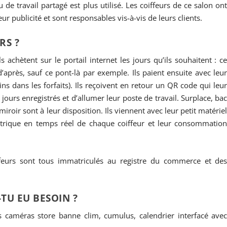
 de travail partagé est plus utilisé. Les coiffeurs de ce salon on
r publicité et sont responsables vis-à-vis de leurs clients.
RS ?
ls achètent sur le portail internet les jours qu’ils souhaitent : c
d’après, sauf ce pont-là par exemple. Ils paient ensuite avec leu
ns dans les forfaits). Ils reçoivent en retour un QR code qui leu
 jours enregistrés et d’allumer leur poste de travail. Surplace, ba
miroir sont à leur disposition. Ils viennent avec leur petit matérie
ctrique en temps réel de chaque coiffeur et leur consommatio
ffeurs sont tous immatriculés au registre du commerce et de
-TU EU BESOIN ?
rs caméras store banne clim, cumulus, calendrier interfacé ave