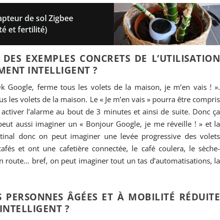
teur de sol Zigbee
 et fertilité)
DES EXEMPLES CONCRETS DE L’UTILISATIO
MENT INTELLIGENT ?
k Google, ferme tous les volets de la maison, je m’en vais ! »
s les volets de la maison. Le « Je m’en vais » pourra être compri
ctiver l’alarme au bout de 3 minutes et ainsi de suite. Donc ç
eut aussi imaginer un « Bonjour Google, je me réveille ! » et l
inal donc on peut imaginer une levée progressive des volet
afés et ont une cafetière connectée, le café coulera, le sèche
en route… bref, on peut imaginer tout un tas d’automatisations, l
ES PERSONNES ÂGÉES ET À MOBILITÉ RÉDUIT
NTELLIGENT ?