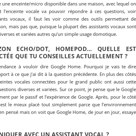
me une enceinte/micro disponible dans une maison, avec lequel o
t l’enceinte vocale va pouvoir répondre à ces questions, voi
tants vocaux, il faut les voir comme des outils permettant d
son, mais pas que, puisque la plupart des assistants vocaux son
iverses et variées autres qu’un simple usage domotique.
ZON ECHO/DOT, HOMEPOD… QUELLE ES
CTÉE QUE TU CONSEILLES ACTUELLEMENT ?
tendance à vouloir dire Google Home. Pourquoi je vais te dir
rt à ce que j’ai dit à la question précédente. En plus des côté
ceintes vocales connectées pour le grand public ont aussi cett
stions diverses et variées. Sur ce point, je pense que le Googl
ent par le passif et l’expérience de Google. Après, pour le côt
st le mieux placé tout simplement parce que l’environnemen
ien pensé mais on voit que Google Home, de jour en jour, essay
UNIQUER AVEC UN ASSISTANT VOCAL ?