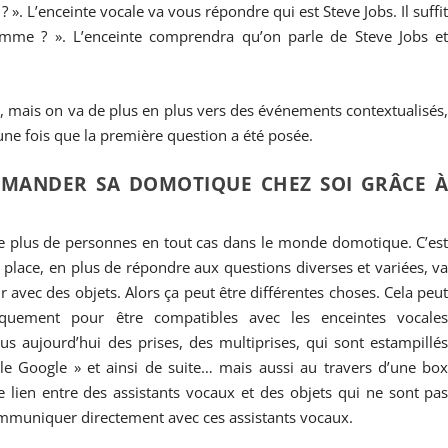
? ». L’enceinte vocale va vous répondre qui est Steve Jobs. Il suffi
emme ? ». L’enceinte comprendra qu’on parle de Steve Jobs e
ns, mais on va de plus en plus vers des événements contextualisés
une fois que la première question a été posée.
OMMANDER SA DOMOTIQUE CHEZ SOI GRÂCE 
e le plus de personnes en tout cas dans le monde domotique. C’es
en place, en plus de répondre aux questions diverses et variées, v
gir avec des objets. Alors ça peut être différentes choses. Cela peu
iquement pour être compatibles avec les enceintes vocale
s aujourd’hui des prises, des multiprises, qui sont estampillé
le Google » et ainsi de suite… mais aussi au travers d’une bo
 lien entre des assistants vocaux et des objets qui ne sont pa
mmuniquer directement avec ces assistants vocaux.