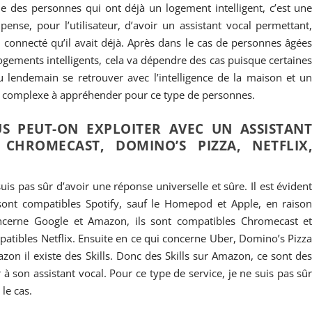
le des personnes qui ont déjà un logement intelligent, c’est un
 pense, pour l’utilisateur, d’avoir un assistant vocal permettant
t connecté qu’il avait déjà. Après dans le cas de personnes âgée
logements intelligents, cela va dépendre des cas puisque certaine
u lendemain se retrouver avec l’intelligence de la maison et u
tre complexe à appréhender pour ce type de personnes.
US PEUT-ON EXPLOITER AVEC UN ASSISTAN
 CHROMECAST, DOMINO’S PIZZA, NETFLIX
uis pas sûr d’avoir une réponse universelle et sûre. Il est éviden
sont compatibles Spotify, sauf le Homepod et Apple, en raiso
oncerne Google et Amazon, ils sont compatibles Chromecast e
mpatibles Netflix. Ensuite en ce qui concerne Uber, Domino’s Pizz
azon il existe des Skills. Donc des Skills sur Amazon, ce sont de
 à son assistant vocal. Pour ce type de service, je ne suis pas sû
le cas.