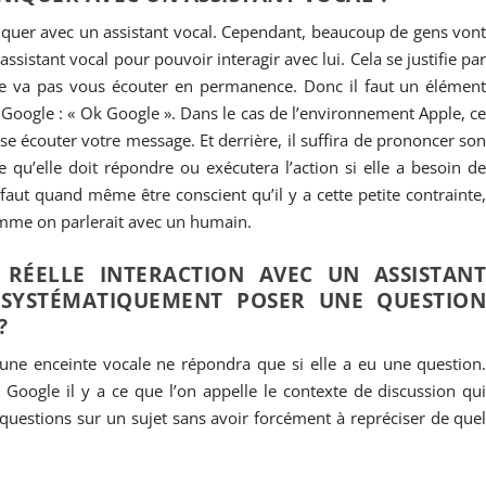
niquer avec un assistant vocal. Cependant, beaucoup de gens von
t assistant vocal pour pouvoir interagir avec lui. Cela se justifie pa
 ne va pas vous écouter en permanence. Donc il faut un élémen
 Google : « Ok Google ». Dans le cas de l’environnement Apple, c
isse écouter votre message. Et derrière, il suffira de prononcer so
 qu’elle doit répondre ou exécutera l’action si elle a besoin d
il faut quand même être conscient qu’il y a cette petite contrainte
comme on parlerait avec un humain.
 RÉELLE INTERACTION AVEC UN ASSISTAN
SYSTÉMATIQUEMENT POSER UNE QUESTIO
?
 une enceinte vocale ne répondra que si elle a eu une question
oogle il y a ce que l’on appelle le contexte de discussion qu
uestions sur un sujet sans avoir forcément à repréciser de que