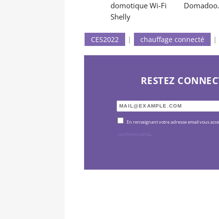
Domadoo.
CES2022
|
chauffage connecté
|
RESTEZ CONNEC
En renseignant votre adresse email vous acc
confidentialité
.