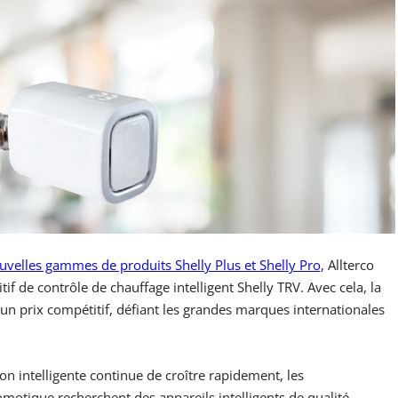
uvelles gammes de produits Shelly Plus et Shelly Pro
, Allterco
if de contrôle de chauffage intelligent Shelly TRV. Avec cela, la
un prix compétitif, défiant les grandes marques internationales
n intelligente continue de croître rapidement, les
otique recherchent des appareils intelligents de qualité