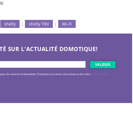
fr
shelly
|
shelly TRV
|
Wi-Fi
TÉ SUR L'ACTUALITÉ DOMOTIQUE!
eptez de recevoir la Newsletter Domadoo et prenez connaissance de notre
politique de