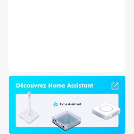
Le Shelly Wave 1 PM Mini LR
est un micromodule Z-
Wave+ à mesure de
consommation et contact
sec,...