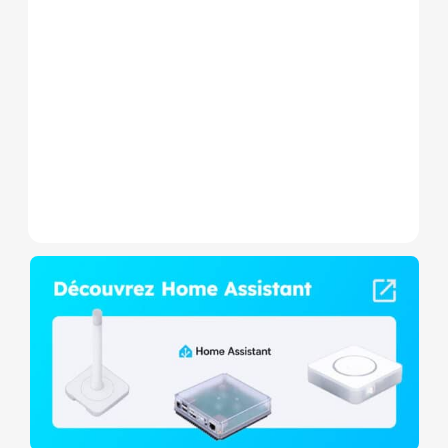
Le Shelly Wave 1 PM Mini LR
est un micromodule Z-
Wave+ à mesure de
consommation et contact
sec,...