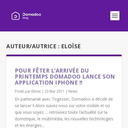
AUTEUR/AUTRICE :
ELOÏSE
POUR FÊTER L’ARRIVÉE DU
PRINTEMPS DOMADOO LANCE SON
APPLICATION IPHONE !!
Posté par
Eloïse
|
23 Mar 2011
|
News
En partenariat avec Togezzer, Domadoo a décidé de
se lancer !! Alors suivez nous sur votre mobile et où
que vous soyez … retrouvez toute l’actualité sur la
domotique, le multimédia, les nouvelles technologies
et les énergies...