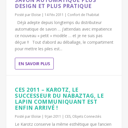
SAVON AUTOMATIQUE PLUS
DESIGN ET PLUS PRATIQUE
Posté par
Eloïse
|
14 Fév 2011
|
Confort de l'habitat
Déjà adepte depuis longtemps du distributeur
automatique de savon … j’attendais avec impatience
ce nouveau « petit » modèle … et je ne suis pas
déçue !! Tout d’abord au déballage, le compartiment
pour mettre les piles est...
EN SAVOIR PLUS
CES 2011 – KAROTZ, LE
SUCCESSEUR DU NABAZTAG, LE
LAPIN COMMUNIQUANT EST
ENFIN ARRIVÉ !
Posté par
Eloïse
|
9 Jan 2011
|
CES
,
Objets Connectés
Le Karotz conserve la même esthétique que l’ancien