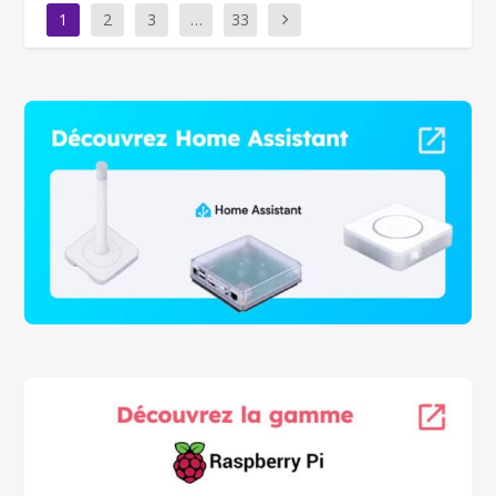
1
2
3
…
33