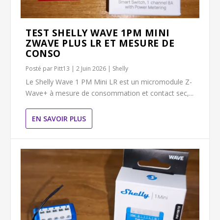
TEST SHELLY WAVE 1PM MINI
ZWAVE PLUS LR ET MESURE DE
CONSO
Posté par
Pitt13
|
2 Juin 2026
|
Shelly
Le Shelly Wave 1 PM Mini LR est un micromodule Z-
Wave+ à mesure de consommation et contact sec,...
EN SAVOIR PLUS