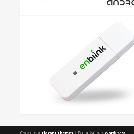
Conçu par
| Propulsé par
Elegant Themes
WordPress