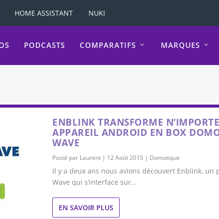
HOME ASSISTANT
NUKI
OS
PODCASTS
COMPARATIFS
MARQUES
ENBLINK TRANSFORME N’IMPORTE
APPAREIL ANDROID EN BOX DOMO
WAVE
Posté par
Laurent
|
12 Août 2015
|
Domotique
Il y a deux ans nous avions découvert Enblink, un p
Wave qui s’interface sur...
EN SAVOIR PLUS