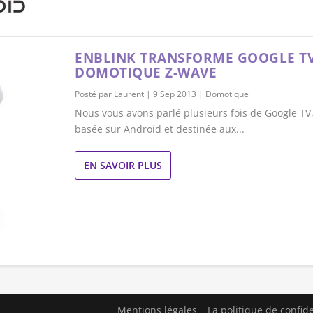
ENBLINK TRANSFORME GOOGLE TV
DOMOTIQUE Z-WAVE
Posté par
Laurent
|
9 Sep 2013
|
Domotique
Nous vous avons parlé plusieurs fois de Google TV,
basée sur Android et destinée aux...
EN SAVOIR PLUS
Mentions légales
La politique de confide