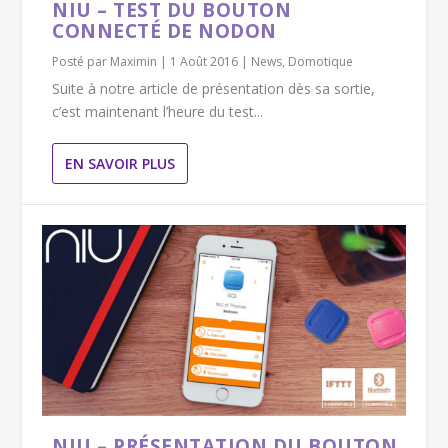
NIU – TEST DU BOUTON
CONNECTÉ DE NODON
Posté par
Maximin
|
1 Août 2016
|
News
,
Domotique
Suite à notre article de présentation dès sa sortie,
c’est maintenant l’heure du test...
EN SAVOIR PLUS
NIU – PRÉSENTATION DU BOUTON