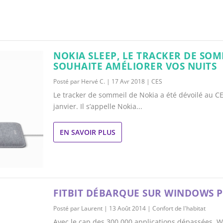
NOKIA SLEEP, LE TRACKER DE SOM
SOUHAITE AMÉLIORER VOS NUITS
Posté par
Hervé C.
|
17 Avr 2018
|
CES
Le tracker de sommeil de Nokia a été dévoilé au C
janvier. Il s’appelle Nokia...
EN SAVOIR PLUS
FITBIT DÉBARQUE SUR WINDOWS 
Posté par
Laurent
|
13 Août 2014
|
Confort de l'habitat
Avec le cap des 300 000 applications dépassées,