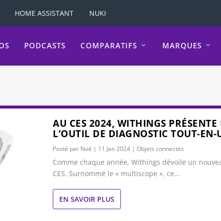
HOME ASSISTANT
NUKI
OS
PODCASTS
COMPARATIFS
MARQUES
AU CES 2024, WITHINGS PRÉSENTE
L’OUTIL DE DIAGNOSTIC TOUT-EN-
Posté par
Noé
|
11 Jan 2024
|
Objets connectés
Comme chaque année, Withings dévoile un nouvea
CES. Surnommé le « multiscope », ce...
EN SAVOIR PLUS