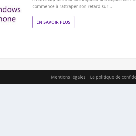
commence à rattraper son retard sur...
EN SAVOIR PLUS
Mentions légales
La politique de confide