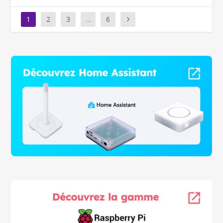
1
2
3
…
6