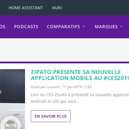
HOME ASSISTANT
NUKI
OS
PODCASTS
COMPARATIFS
MARQUES
ZIPATO PRÉSENTE SA NOUVELLE
APPLICATION MOBILE AU #CES201
Posté par
Laurent
|
11 Jan 2019
|
CES
Lors du CES Zipato a présenté sa nouvelle applica
Android et iOS qui sera...
EN SAVOIR PLUS