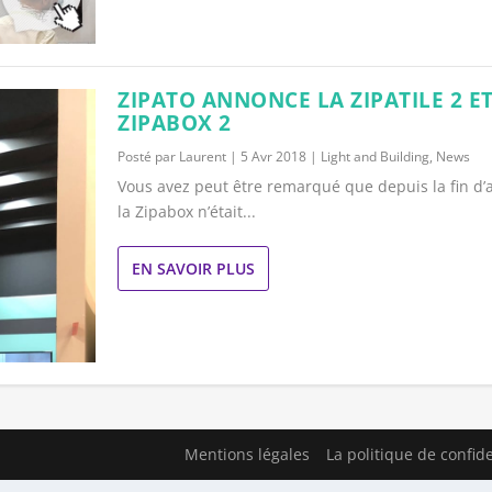
ZIPATO ANNONCE LA ZIPATILE 2 ET
ZIPABOX 2
Posté par
Laurent
|
5 Avr 2018
|
Light and Building
,
News
Vous avez peut être remarqué que depuis la fin d
la Zipabox n’était...
EN SAVOIR PLUS
Mentions légales
La politique de confide