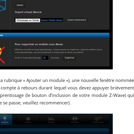
s la rubrique « Ajouter un module »), une nouvelle fenêtre nommé
n compte à rebours durant lequel vous devez appuyer brièvemen
pprentissage (le bouton d’inclusion de votre module
Z-Wave
) qu
ne se passe, veuillez recommencer).