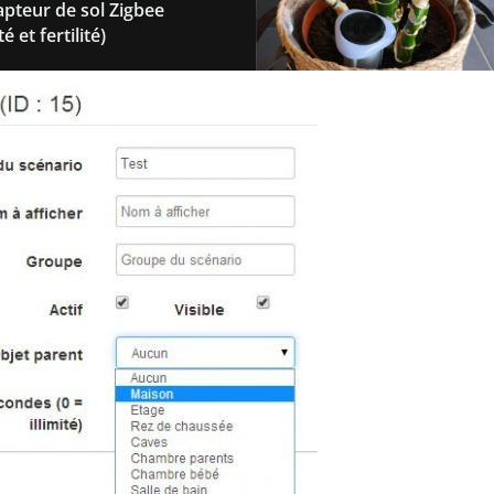
teur de sol Zigbee
 et fertilité)