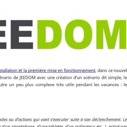
nstallation et la première mise en fonctionnement
, dans ce nouve
 scénario de JEEDOM avec une création d’un scénario dit simple, l
autre un peu plus complexe très utile pendant les vacances : l
s ou d’actions qui vont s’executer suite à son déclenchement. L
 d’un smartphone, d’une tablette, d’un ordinateur etc…), activé pa