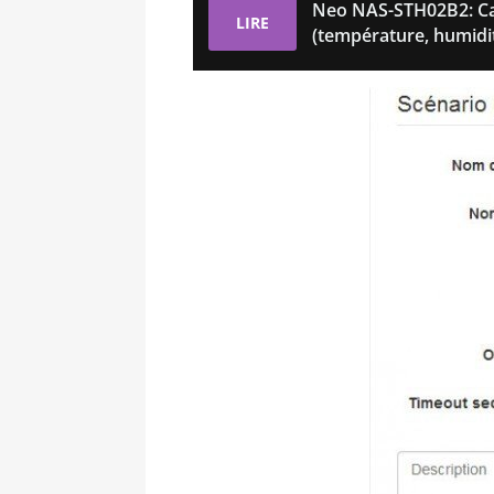
Neo NAS-STH02B2: Cap
LIRE
(température, humidité