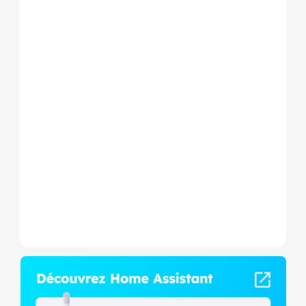
Le Shelly Wave 1 PM Mini LR
est un micromodule Z-
Wave+ à mesure de
consommation et contact
sec,...