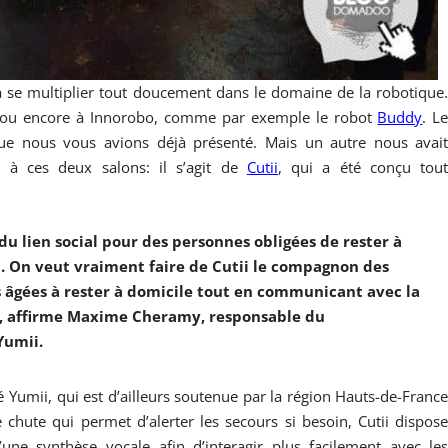
e multiplier tout doucement dans le domaine de la robotique
 ou encore à Innorobo, comme par exemple le robot
Buddy
. L
e nous vous avions déjà présenté. Mais un autre nous avai
 à ces deux salons: il s’agit de
Cutii
, qui a été conçu tou
du lien social pour des personnes obligées de rester à
il. On veut vraiment faire de Cutii le compagnon des
s âgées à rester à domicile tout en communicant avec la
 », affirme Maxime Cheramy, responsable du
Yumii.
é Yumii, qui est d’ailleurs soutenue par la région Hauts-de-Franc
 chute qui permet d’alerter les secours si besoin, Cutii dispos
une synthèse vocale afin d’interagir plus facilement avec le